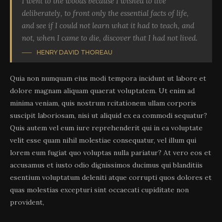
I went to the woods because I wished to live
deliberately, to front only the essential facts of life,
and see if I could not learn what it had to teach, and
not, when I came to die, discover that I had not lived.
HENRY DAVID THOREAU
Quia non numquam eius modi tempora incidunt ut labore et
dolore magnam aliquam quaerat voluptatem. Ut enim ad
minima veniam, quis nostrum rcitationem ullam corporis
suscipit laboriosam, nisi ut aliquid ex ea commodi sequatur?
Quis autem vel eum iure reprehenderit qui in ea voluptate
velit esse quam nihil molestiae consequatur, vel illum qui
lorem eum fugiat quo voluptas nulla pariatur? At vero eos et
accusamus et iusto odio dignissimos ducimus qui blanditiis
esentium voluptatum deleniti atque corrupti quos dolores et
quas molestias excepturi sint occaecati cupiditate non
provident,